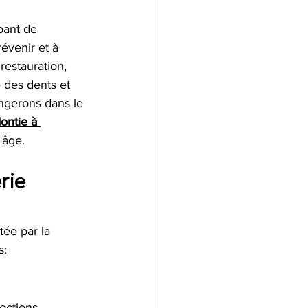
bant de 
évenir et à 
restauration, 
é des dents et 
ngerons dans le 
dontie à 
 âge.
rie 
tée par la 
s:
ections 