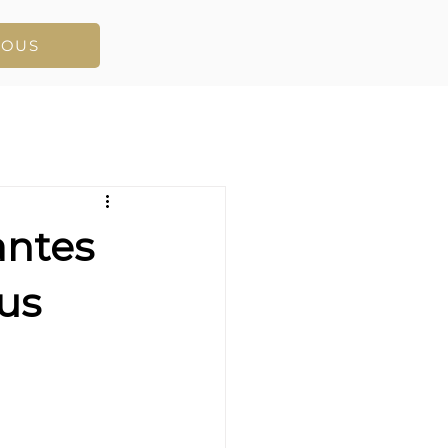
VOUS
antes
ous