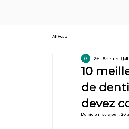
All Posts
GHL Backlinks
1 jui
10 meil
de denti
devez c
Dernière mise à jour :
20 