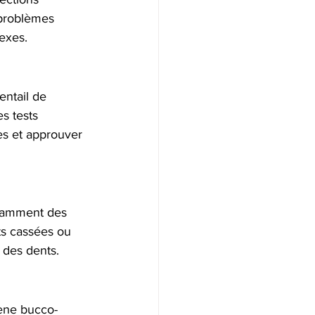
 problèmes 
exes.
entail de 
s tests 
es et approuver 
otamment des 
ts cassées ou 
e des dents.
iène bucco-