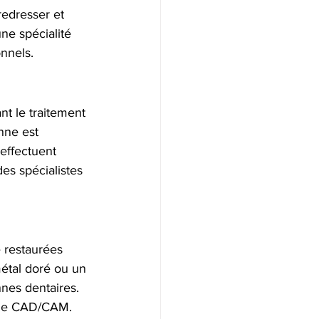
redresser et 
une spécialité 
onnels.
nt le traitement 
nne est 
 effectuent 
es spécialistes 
 restaurées 
métal doré ou un 
nes dentaires. 
ogie CAD/CAM. 