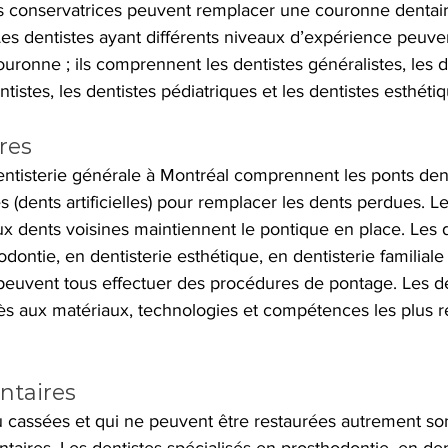
es conservatrices peuvent remplacer une couronne dentai
 Les dentistes ayant différents niveaux d’expérience peuv
ronne ; ils comprennent les dentistes généralistes, les d
ntistes, les dentistes pédiatriques et les dentistes esthéti
res
ntisterie générale à Montréal comprennent les ponts dent
es (dents artificielles) pour remplacer les dents perdues. L
x dents voisines maintiennent le pontique en place. Les d
dontie, en dentisterie esthétique, en dentisterie familiale
 peuvent tous effectuer des procédures de pontage. Les de
cès aux matériaux, technologies et compétences les plus r
ntaires
 cassées et qui ne peuvent être restaurées autrement so
taires. Les dentistes spécialisés en prosthodontie, en den