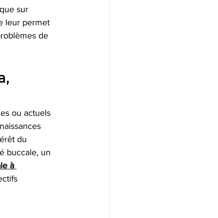
 que sur 
e leur permet 
problèmes de 
, 
les ou actuels 
nnaissances 
térêt du 
té buccale, un 
le à 
ctifs 