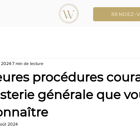
RENDEZ-
l. 2024
7 min de lecture
leures procédures cour
sterie générale que v
onnaître
août 2024