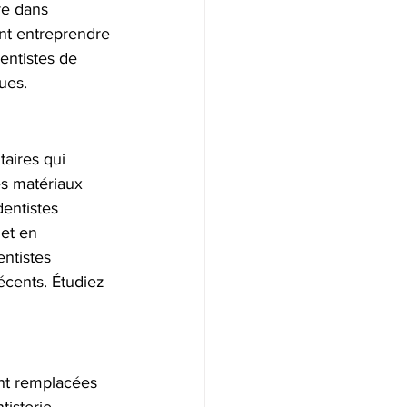
re dans 
ent entreprendre 
entistes de 
ques.
aires qui 
es matériaux 
entistes 
 et en 
ntistes 
écents. Étudiez 
nt remplacées 
tisterie 