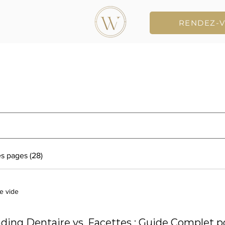
RENDEZ-
Search Results
s pages (28)
e vide