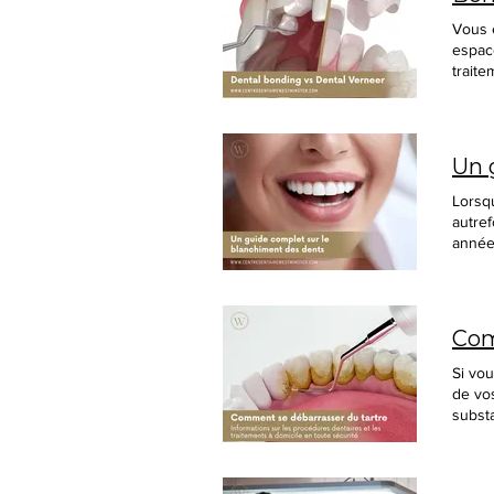
Vous envisagez peut-être la dentisterie esthétique pour paraître plus professionnel, pour combler un éclat ou un espace visible dans vos dents, ou pour éclaircir des dents usées, tachées ou décolorées. Il existe de nombreux traitements esthétiques disponibles pour vous aider à obtenir le sourire de vos rêves. Les méthodes les plus populaires en dentisterie esthétique sont les facettes dentaires , Invisalign , le bonding, les couronnes , les bridges , les implants et le blanchiment des dents . Ces traitements peuvent améliorer votre sou
Un 
Lorsque quelqu'un sourit, personne n'aime montrer des dents jaunes qui reflètent la lumière. Votre sourire autrefois éclatant peut naturellement commencer à paraître un peu terni à mesure que vous vieillissez, car des années de nourriture et de boisson peuvent laisser leur marque. Vous avez probablement passé du temps à regarder des solutions de blanchiment des dents sur les étagères des magasins, en vous demandant si elles sont efficaces et sûres à utiliser. Un sourire éclatant et blanc est souvent associé à la confiance en soi, à une excellente santé et à une premi
Si vous souhaitez maintenir une hygiène bucco-dentaire adéquate, éliminer le tartre de la couche la plus externe de vos dents doit être votre préoccupation principale. Le tartre, également appelé calcul dentaire, est une substance croûteuse qui peut tacher et décolorer les dents. Les couches de tartre se forment lorsque la plaque sur la couche externe des dents n'est pas complètement éliminée. Les minéraux salivaires réagissent avec la plaque pour produire des cristaux, qui finissent par durcir et se transformer en tartre. Si elle n'est 