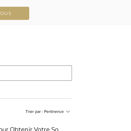
VOUS
Trier par :
Pertinence
Bonding Dentaire vs. Facettes : Guide Complet pour Obtenir Votre Sourire Parfait